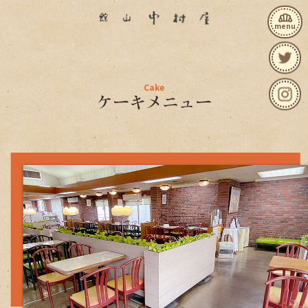
bakery_dining
menu
Cake
ケーキメニュー