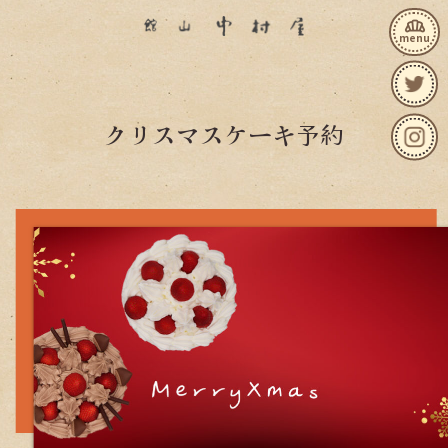
bakery_dining
menu
クリスマスケーキ予約